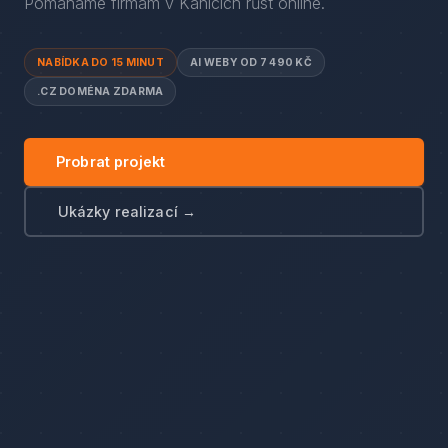
Pomáháme firmám
v
Kanicích
růst online.
NABÍDKA DO 15 MINUT
AI WEBY OD 7 490 KČ
.CZ DOMÉNA ZDARMA
Probrat projekt
Ukázky realizací →