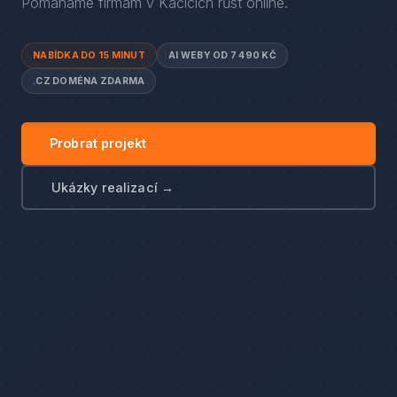
Pomáháme firmám
v
Kačicích
růst online.
NABÍDKA DO 15 MINUT
AI WEBY OD 7 490 KČ
.CZ DOMÉNA ZDARMA
Probrat projekt
Ukázky realizací →