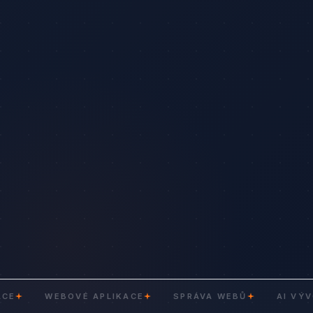
WEBOVÉ APLIKACE
SPRÁVA WEBŮ
AI VÝVOJ