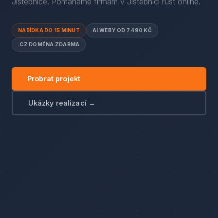
Jistebnice
. Pomáháme firmám
v
Jistebnici
růst online.
NABÍDKA DO 15 MINUT
AI WEBY OD 7 490 KČ
.CZ DOMÉNA ZDARMA
Probrat projekt
Ukázky realizací →