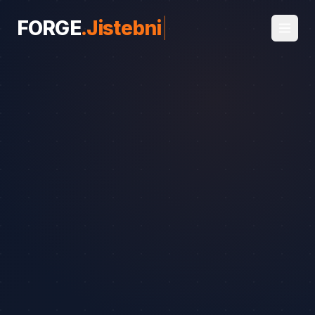
FORGE
.
Jistebnice
|