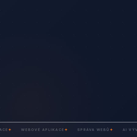
WEBOVÉ APLIKACE
SPRÁVA WEBŮ
AI VÝVOJ