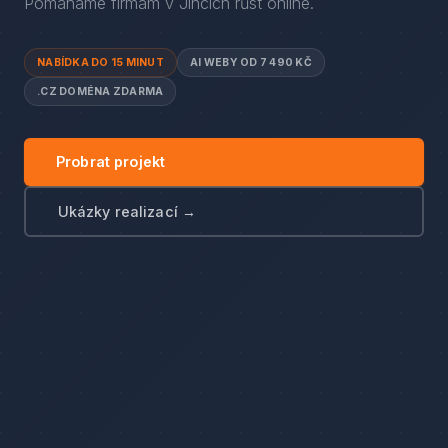
Pomáháme firmám
v
Jincích
růst online.
NABÍDKA DO 15 MINUT
AI WEBY OD 7 490 KČ
.CZ DOMÉNA ZDARMA
Probrat projekt
Ukázky realizací →