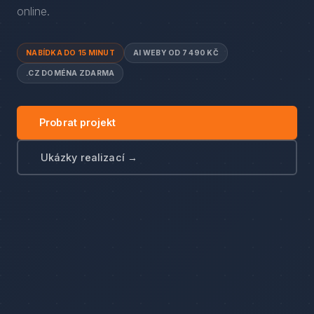
online.
NABÍDKA DO 15 MINUT
AI WEBY OD 7 490 KČ
.CZ DOMÉNA ZDARMA
Probrat projekt
Ukázky realizací →