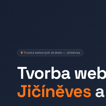
Tvorba webových stránek — Jičíněves
Tvorba we
Jičíněves
a