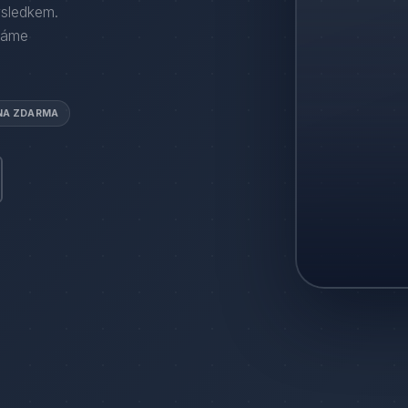
ýsledkem.
háme
NA ZDARMA