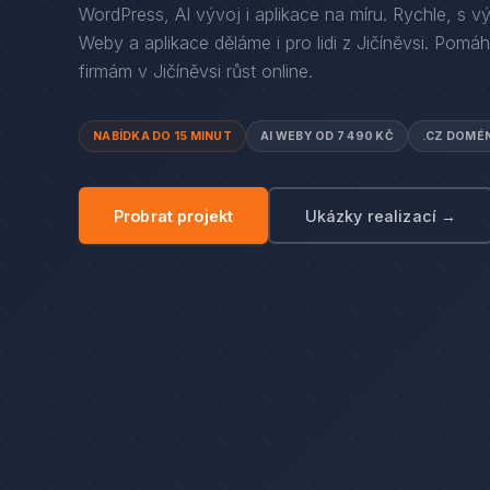
WordPress, AI vývoj i aplikace na míru. Rychle, s v
Weby a aplikace děláme i pro lidi
z
Jičíněvsi
. Pomá
firmám
v
Jičíněvsi
růst online.
NABÍDKA DO 15 MINUT
AI WEBY OD 7 490 KČ
.CZ DOMÉ
Probrat projekt
Ukázky realizací →