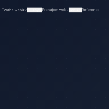
Pronájem webu
Reference
Tvorba webů
Služby
Ceník
Web od 7 490 Kč
Ceník tvorby webu
Realitní makléři
Restaurace
Pronájem webu
Kalkulačka ceny
Developeři
Freelanceři
Správa webu
Kolik stojí web
Stavební firmy
Realitní kanceláře
Tvorba firemního webu
Kolik stojí firemní web
Penziony
Malé restaurace
Redesign webu
Kolik stojí redesign
Truhláři
Podlaháři
Správa WordPressu
Správa WordPressu — cena
Fotovoltaika
Kuchyňská studia
Web pro malé firmy
Kolik stojí web v 2026
Web pro podnikatele
Web pro malou firmu
lačka ceny
Web, který přivádí poptávky
Proč web stojí méně