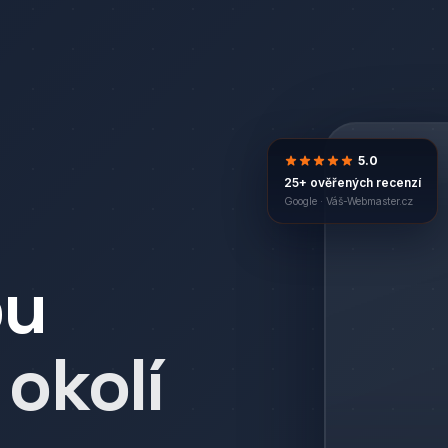
5.0
25+ ověřených recenzí
Google ·
Váš-Webmaster.cz
bu
 okolí