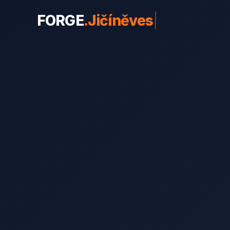
FORGE
.
Jičíněves
|
WEBY PRO OBORY
Weby pro obory
19
Řemeslníci
Srovnání
8
Advokáti
Průvodce
8
Startupy
Blog
7
Advokáti (solo)
Zubaři
Okna a dveře
Bezpečnostní služby
Web od 7 490 Kč
Kalku