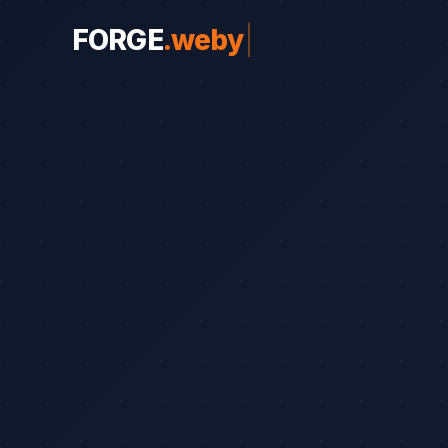
FORGE
.
weby
|
WEBY PRO OBORY
Weby pro obory
19
Řemeslníci
Srovnání
8
Advokáti
Průvodce
8
Startupy
Blog
7
Advokáti (solo)
Zubaři
Okna a dveře
Bezpečnostní služb
Web od 7 490 Kč
Kalk