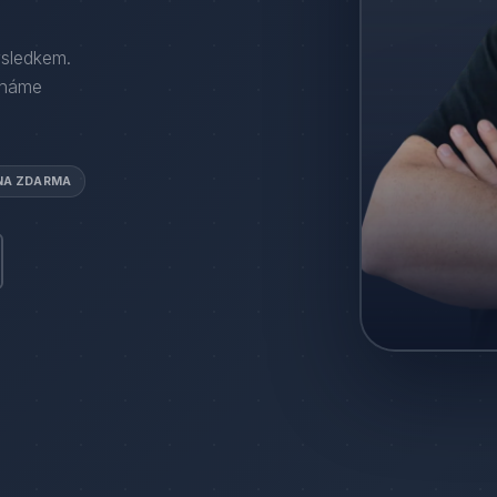
ýsledkem.
áháme
NA ZDARMA