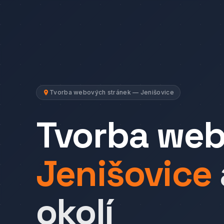
Tvorba webových stránek — Jenišovice
Tvorba we
Jenišovice
okolí