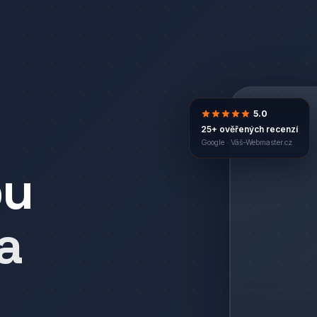
5.0
25+ ověřených recenzí
Google ·
Váš-Webmaster.cz
bu
a