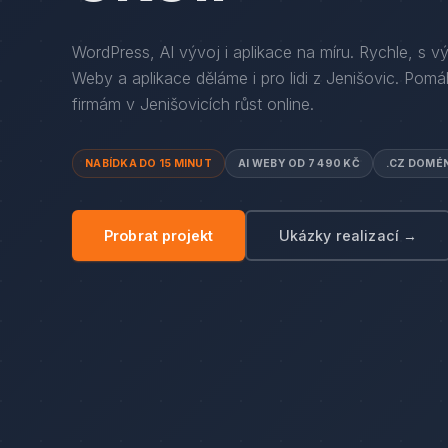
WordPress, AI vývoj i aplikace na míru. Rychle, s v
Weby a aplikace děláme i pro lidi
z
Jenišovic
. Pom
firmám
v
Jenišovicích
růst online.
NABÍDKA DO 15 MINUT
AI WEBY OD 7 490 KČ
.CZ DOMÉ
Probrat projekt
Ukázky realizací →