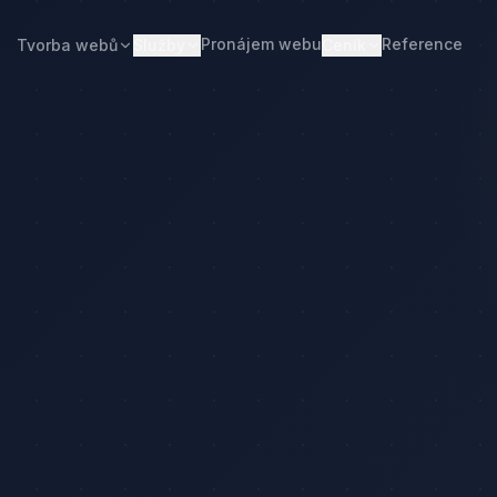
Pronájem webu
Reference
Tvorba webů
Služby
Ceník
Web od 7 490 Kč
Ceník tvorby webu
Realitní makléři
Restaurace
Pronájem webu
Kalkulačka ceny
Developeři
Freelanceři
Správa webu
Kolik stojí web
Stavební firmy
Realitní kanceláře
Tvorba firemního webu
Kolik stojí firemní web
Penziony
Malé restaurace
Redesign webu
Kolik stojí redesign
Truhláři
Podlaháři
Správa WordPressu
Správa WordPressu — cena
Fotovoltaika
Kuchyňská studia
Web pro malé firmy
Kolik stojí web v 2026
y
Web pro podnikatele
Web pro malou firmu
ulačka ceny
Web, který přivádí poptávky
Proč web stojí méně