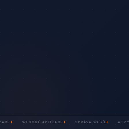
WEBOVÉ APLIKACE
SPRÁVA WEBŮ
AI VÝVOJ