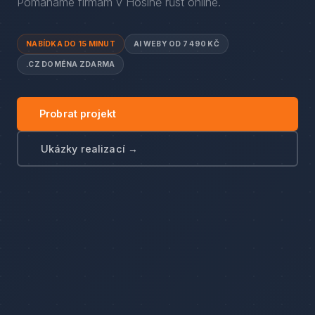
Pomáháme firmám
v
Hosíně
růst online.
NABÍDKA DO 15 MINUT
AI WEBY OD 7 490 KČ
.CZ DOMÉNA ZDARMA
Probrat projekt
Ukázky realizací →