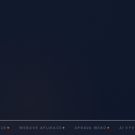
WEBOVÉ APLIKACE
SPRÁVA WEBŮ
AI VÝVOJ