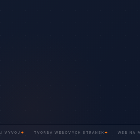
TVORBA WEBOVÝCH STRÁNEK
WEB NA MÍRU