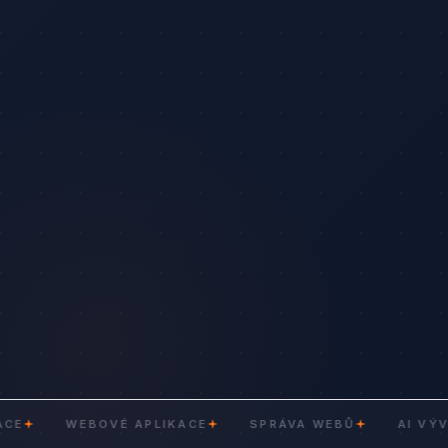
WEBOVÉ APLIKACE
SPRÁVA WEBŮ
AI VÝVOJ