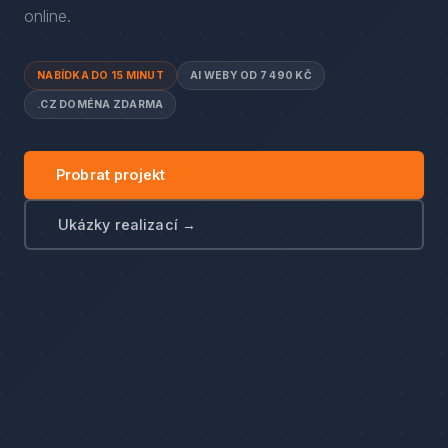
online.
NABÍDKA DO 15 MINUT
AI WEBY OD 7 490 KČ
.CZ DOMÉNA ZDARMA
Probrat projekt
Ukázky realizací →