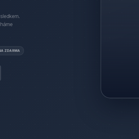
ýsledkem.
áháme
NA ZDARMA