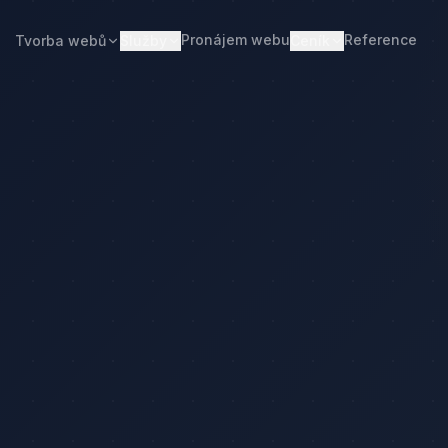
Pronájem webu
Reference
Tvorba webů
Služby
Ceník
Web od 7 490 Kč
Ceník tvorby webu
Realitní makléři
Restaurace
Pronájem webu
Kalkulačka ceny
Developeři
Freelanceři
Správa webu
Kolik stojí web
Stavební firmy
Realitní kanceláře
Tvorba firemního webu
Kolik stojí firemní web
Penziony
Malé restaurace
Redesign webu
Kolik stojí redesign
Truhláři
Podlaháři
Správa WordPressu
Správa WordPressu — cena
Fotovoltaika
Kuchyňská studia
Web pro malé firmy
Kolik stojí web v 2026
y
Web pro podnikatele
Web pro malou firmu
ulačka ceny
Web, který přivádí poptávky
Proč web stojí méně