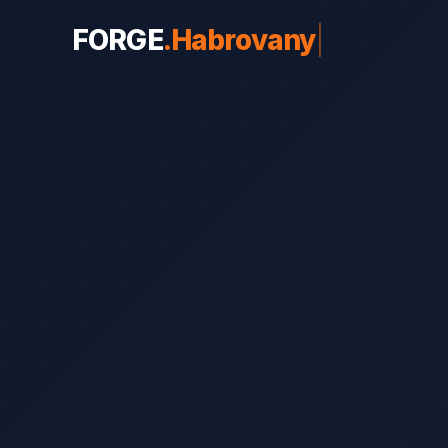
FORGE
.
Habrovany
|
WEBY PRO OBORY
Weby pro obory
19
Řemeslníci
Srovnání
8
Advokáti
Průvodce
8
Startupy
Blog
7
Advokáti (solo)
Zubaři
Okna a dveře
Bezpečnostní služb
Web od 7 490 Kč
Kalk