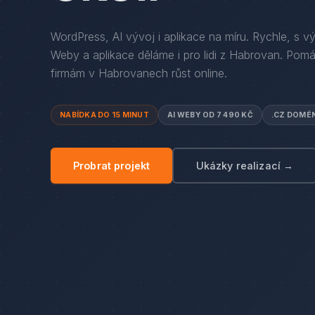
WordPress, AI vývoj i aplikace na míru. Rychle, s v
Weby a aplikace děláme i pro lidi
z
Habrovan
. Pom
firmám
v
Habrovanech
růst online.
NABÍDKA DO 15 MINUT
AI WEBY OD 7 490 KČ
.CZ DOMÉ
Probrat projekt
Ukázky realizací →