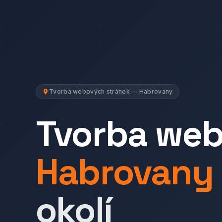
Tvorba webových stránek — Habrovany
Tvorba we
Habrovany
okolí