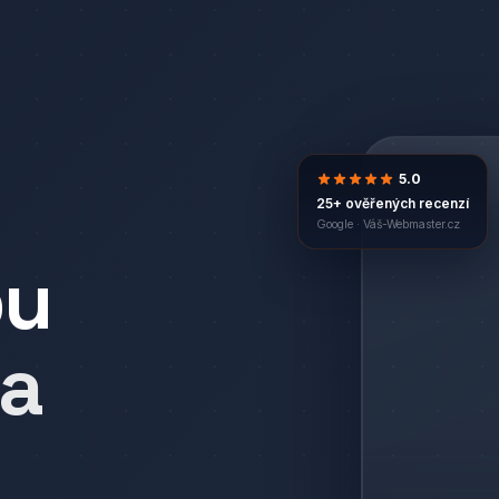
5.0
25+ ověřených recenzí
Google ·
Váš-Webmaster.cz
bu
a