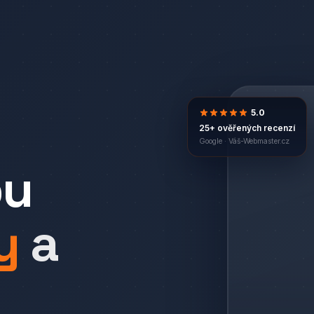
5.0
25+ ověřených recenzí
Google ·
Váš-Webmaster.cz
bu
y
a