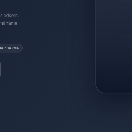
ýsledkem.
omáháme
NA ZDARMA