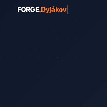
FORGE
.
Dyjákovičky
|
WEBY PRO OBORY
Weby pro obory
19
Řemeslníci
Srovnání
8
Advokáti
Průvodce
8
Startupy
Blog
7
Advokáti (solo)
Zubaři
Okna a dveře
Bezpečnostní služ
Web od 7 490 Kč
Ka