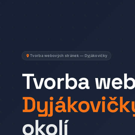
Tvorba webových stránek — Dyjákovičky
Tvorba we
Dyjákovičk
okolí