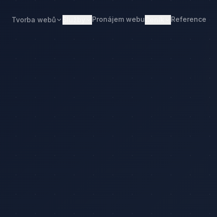
Pronájem webu
Reference
Tvorba webů
Služby
Ceník
Web od 7 490 Kč
Ceník tvorby webu
Realitní makléři
Restaurace
Pronájem webu
Kalkulačka ceny
Developeři
Freelanceři
Správa webu
Kolik stojí web
Stavební firmy
Realitní kanceláře
Tvorba firemního webu
Kolik stojí firemní web
Penziony
Malé restaurace
Redesign webu
Kolik stojí redesign
Truhláři
Podlaháři
Správa WordPressu
Správa WordPressu — cena
Fotovoltaika
Kuchyňská studia
Web pro malé firmy
Kolik stojí web v 2026
by
Web pro podnikatele
Web pro malou firmu
lkulačka ceny
Web, který přivádí poptávky
Proč web stojí méně