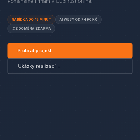
Pomáháme firmám
v
Dubí
růst online.
NABÍDKA DO 15 MINUT
AI WEBY OD 7 490 KČ
.CZ DOMÉNA ZDARMA
Probrat projekt
Ukázky realizací →