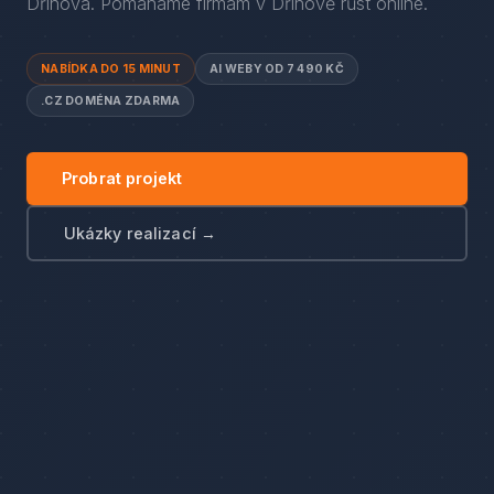
Dřínova
. Pomáháme firmám
v
Dřínově
růst online.
NABÍDKA DO 15 MINUT
AI WEBY OD 7 490 KČ
.CZ DOMÉNA ZDARMA
Probrat projekt
Ukázky realizací →