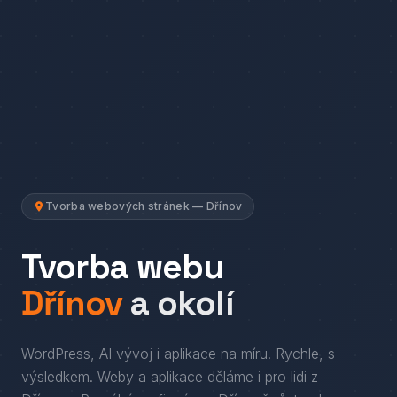
Tvorba webových stránek — Dřínov
Tvorba webu
Dřínov
a okolí
WordPress, AI vývoj i aplikace na míru. Rychle, s
výsledkem.
Weby a aplikace děláme i pro lidi
z