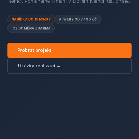
Němčí
. Pomáháme firmám
v
Dolním Němčí
růst online.
NABÍDKA DO 15 MINUT
AI WEBY OD 7 490 KČ
.CZ DOMÉNA ZDARMA
Probrat projekt
Ukázky realizací →