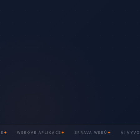
WEBOVÉ APLIKACE
SPRÁVA WEBŮ
AI VÝVOJ