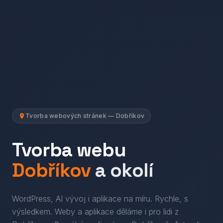
Tvorba webových stránek — Dobříkov
Tvorba webu
Dobříkov
a okolí
WordPress, AI vývoj i aplikace na míru. Rychle, s
výsledkem.
Weby a aplikace děláme i pro lidi
z