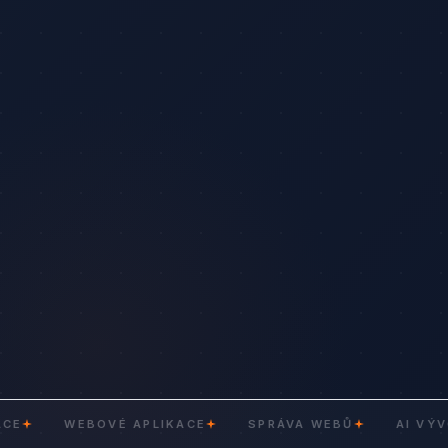
WEBOVÉ APLIKACE
SPRÁVA WEBŮ
AI VÝVOJ