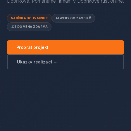
Dobříkova
. Pomáháme firmám
v
Dobříkově
růst online.
NABÍDKA DO 15 MINUT
AI WEBY OD 7 490 KČ
.CZ DOMÉNA ZDARMA
Probrat projekt
Ukázky realizací →