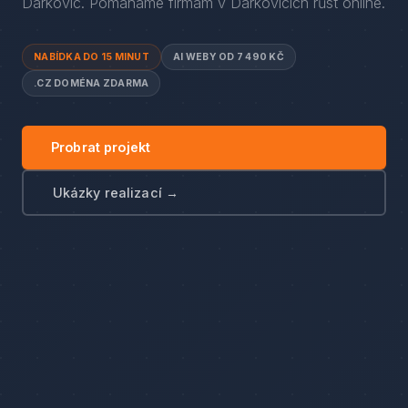
Darkovic
. Pomáháme firmám
v
Darkovicích
růst online.
NABÍDKA DO 15 MINUT
AI WEBY OD 7 490 KČ
.CZ DOMÉNA ZDARMA
Probrat projekt
Ukázky realizací →