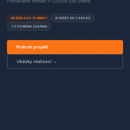
Pomáháme firmám
v
Čížové
růst online.
NABÍDKA DO 15 MINUT
AI WEBY OD 7 490 KČ
.CZ DOMÉNA ZDARMA
Probrat projekt
Ukázky realizací →