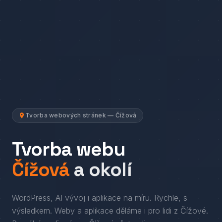
Tvorba webových stránek — Čížová
Tvorba webu
Čížová
a okolí
WordPress, AI vývoj i aplikace na míru. Rychle, s
výsledkem.
Weby a aplikace děláme i pro lidi
z
Čížové
.