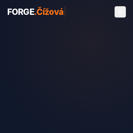
FORGE
.
Čížová
|