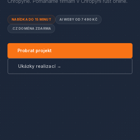
Chropyně
. Pomáháme firmám
v
Chropyni
růst online.
NABÍDKA DO 15 MINUT
AI WEBY OD 7 490 KČ
.CZ DOMÉNA ZDARMA
Probrat projekt
Ukázky realizací →