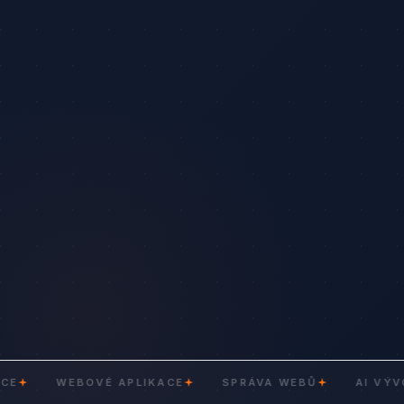
WEBOVÉ APLIKACE
SPRÁVA WEBŮ
AI VÝVOJ