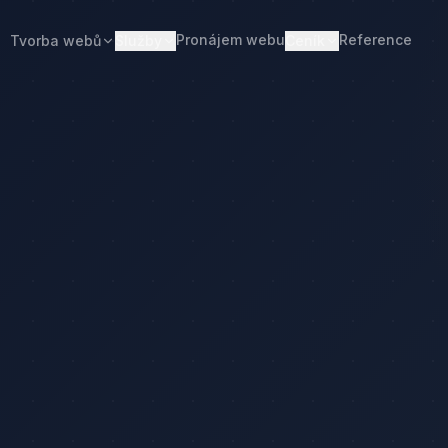
Pronájem webu
Reference
Tvorba webů
Služby
Ceník
Web od 7 490 Kč
Ceník tvorby webu
Realitní makléři
Restaurace
Pronájem webu
Kalkulačka ceny
Developeři
Freelanceři
Správa webu
Kolik stojí web
Stavební firmy
Realitní kanceláře
Tvorba firemního webu
Kolik stojí firemní web
Penziony
Malé restaurace
Redesign webu
Kolik stojí redesign
Truhláři
Podlaháři
Správa WordPressu
Správa WordPressu — cena
Fotovoltaika
Kuchyňská studia
Web pro malé firmy
Kolik stojí web v 2026
Web pro podnikatele
Web pro malou firmu
lačka ceny
Web, který přivádí poptávky
Proč web stojí méně