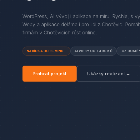
WordPress, AI vývoj i aplikace na míru. Rychle, s v
Weby a aplikace děláme i pro lidi
z
Chotěvic
. Pomá
firmám
v
Chotěvicích
růst online.
NABÍDKA DO 15 MINUT
AI WEBY OD 7 490 KČ
.CZ DOMÉ
Probrat projekt
Ukázky realizací →