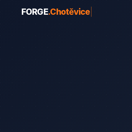
FORGE
.
Chotěvice
|
WEBY PRO OBORY
Weby pro obory
19
Řemeslníci
Srovnání
8
Advokáti
Průvodce
8
Startupy
Blog
7
Advokáti (solo)
Zubaři
Okna a dveře
Bezpečnostní služby
Web od 7 490 Kč
Kalku