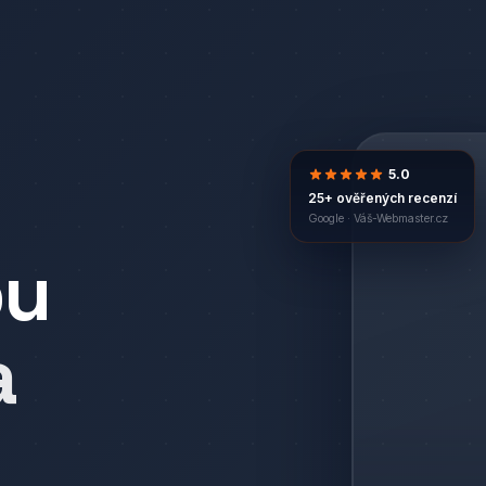
5.0
25+ ověřených recenzí
Google ·
Váš-Webmaster.cz
bu
a