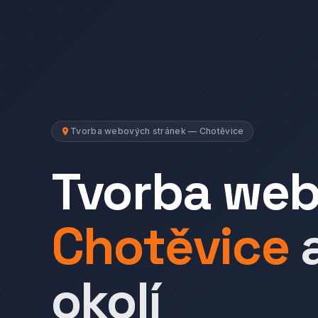
Tvorba webových stránek — Chotěvice
Tvorba we
Chotěvice
okolí