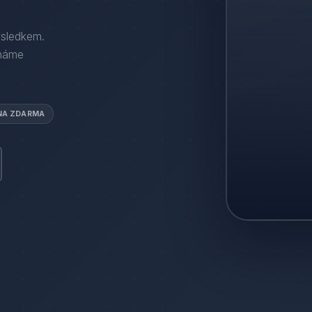
ýsledkem.
háme
NA ZDARMA