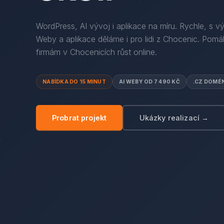
WordPress, AI vývoj i aplikace na míru. Rychle, s v
Weby a aplikace děláme i pro lidi
z
Chocenic
. Pom
firmám
v
Chocenicích
růst online.
NABÍDKA DO 15 MINUT
AI WEBY OD 7 490 KČ
.CZ DOMÉ
Probrat projekt
Ukázky realizací →