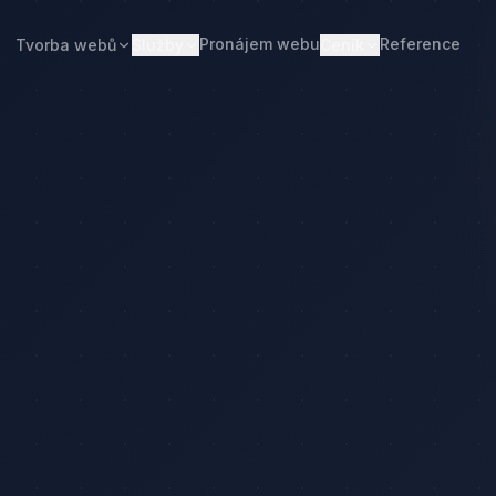
Pronájem webu
Reference
Tvorba webů
Služby
Ceník
Web od 7 490 Kč
Ceník tvorby webu
Realitní makléři
Restaurace
Pronájem webu
Kalkulačka ceny
Developeři
Freelanceři
Správa webu
Kolik stojí web
Stavební firmy
Realitní kanceláře
Tvorba firemního webu
Kolik stojí firemní web
Penziony
Malé restaurace
Redesign webu
Kolik stojí redesign
Truhláři
Podlaháři
Správa WordPressu
Správa WordPressu — cena
Fotovoltaika
Kuchyňská studia
Web pro malé firmy
Kolik stojí web v 2026
Web pro podnikatele
Web pro malou firmu
ulačka ceny
Web, který přivádí poptávky
Proč web stojí méně