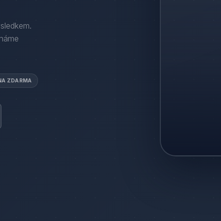
ýsledkem.
áháme
NA ZDARMA