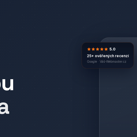
5.0
25+ ověřených recenzí
Google ·
Váš-Webmaster.cz
bu
a