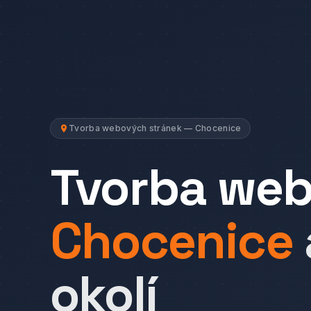
Tvorba webových stránek — Chocenice
Tvorba we
Chocenice
okolí