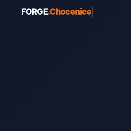
FORGE
.
Chocenice
|
WEBY PRO OBORY
Weby pro obory
19
Řemeslníci
Srovnání
8
Advokáti
Průvodce
8
Startupy
Blog
7
Advokáti (solo)
Zubaři
Okna a dveře
Bezpečnostní služby
Web od 7 490 Kč
Kalk