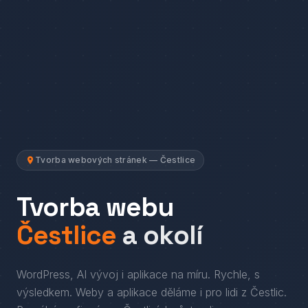
Tvorba webových stránek — Čestlice
Tvorba webu
Čestlice
a okolí
WordPress, AI vývoj i aplikace na míru. Rychle, s
výsledkem.
Weby a aplikace děláme i pro lidi
z
Čestlic
.