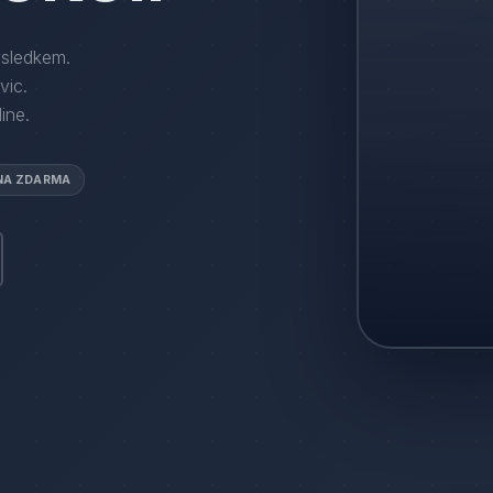
ýsledkem.
vic
.
ine.
NA ZDARMA