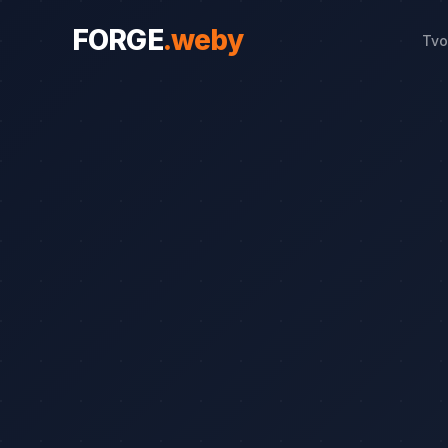
FORGE
.
weby
Tvo
WEBY PRO OBORY
Weby pro obory
19
Řemeslníci
Srovnání
8
Advokáti
Průvodce
8
Startupy
Blog
7
Advokáti (solo)
Zubaři
Okna a dveře
Bezpečnostní služby
Web od 7 490 Kč
Kalkulačka 