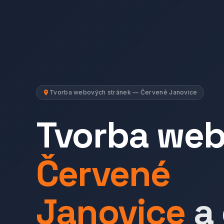
Tvorba webových stránek — Červené Janovice
Tvorba we
Červené
Janovice
a 