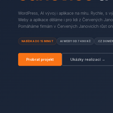
WordPress, AI vývoj i aplikace na míru. Rychle, s v
Weby a aplikace děláme i pro lidi
z
Červených Jano
Pomáháme firmám
v
Červených Janovicích
růst onl
NABÍDKA DO 15 MINUT
AI WEBY OD 7 490 KČ
.CZ DOMÉ
Probrat projekt
Ukázky realizací →