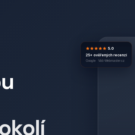
5.0
25+ ověřených recenzí
Google ·
Váš-Webmaster.cz
bu
okolí