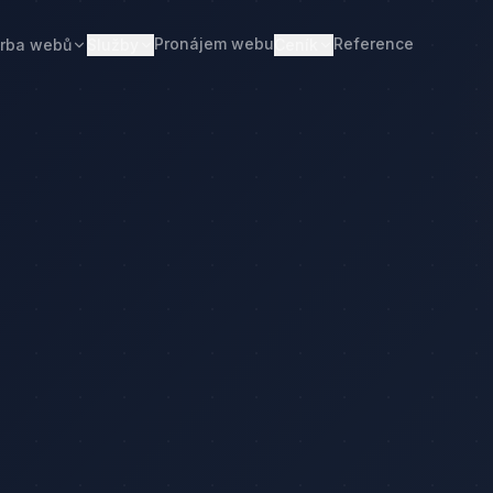
Pronájem webu
Reference
rba webů
Služby
Ceník
Web od 7 490 Kč
Ceník tvorby webu
Realitní makléři
Restaurace
Pronájem webu
Kalkulačka ceny
Developeři
Freelanceři
Správa webu
Kolik stojí web
Stavební firmy
Realitní kanceláře
Tvorba firemního webu
Kolik stojí firemní web
Penziony
Malé restaurace
Redesign webu
Kolik stojí redesign
Truhláři
Podlaháři
Správa WordPressu
Správa WordPressu — cena
Fotovoltaika
Kuchyňská studia
Web pro malé firmy
Kolik stojí web v 2026
Web pro podnikatele
Web pro malou firmu
ceny
Web, který přivádí poptávky
Proč web stojí méně