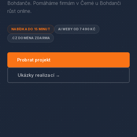
Bohdanče
. Pomáháme firmám
v
Černé u Bohdanči
růst online.
NABÍDKA DO 15 MINUT
AI WEBY OD 7 490 KČ
.CZ DOMÉNA ZDARMA
Probrat projekt
Ukázky realizací →