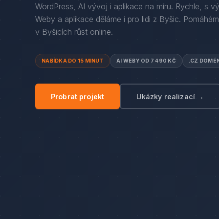
WordPress, AI vývoj i aplikace na míru. Rychle, s v
Weby a aplikace děláme i pro lidi
z
Byšic
. Pomáhám
v
Byšicích
růst online.
NABÍDKA DO 15 MINUT
AI WEBY OD 7 490 KČ
.CZ DOMÉ
Probrat projekt
Ukázky realizací →