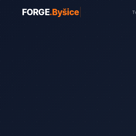
FORGE
.
Byšice
|
T
WEBY PRO OBORY
Weby pro obory
19
Řemeslníci
Srovnání
8
Advokáti
Průvodce
8
Startupy
Blog
7
Advokáti (solo)
Zubaři
Okna a dveře
Bezpečnostní služby
Web od 7 490 Kč
Kalkulač