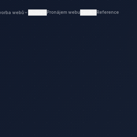
Pronájem webu
Reference
vorba webů
Služby
Ceník
Web od 7 490 Kč
Ceník tvorby webu
Realitní makléři
Restaurace
Pronájem webu
Kalkulačka ceny
Developeři
Freelanceři
Správa webu
Kolik stojí web
Stavební firmy
Realitní kanceláře
Tvorba firemního webu
Kolik stojí firemní web
Penziony
Malé restaurace
Redesign webu
Kolik stojí redesign
Truhláři
Podlaháři
Správa WordPressu
Správa WordPressu — cena
Fotovoltaika
Kuchyňská studia
Web pro malé firmy
Kolik stojí web v 2026
Web pro podnikatele
Web pro malou firmu
ka ceny
Web, který přivádí poptávky
Proč web stojí méně