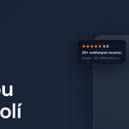
5.0
25+ ověřených recenzí
Google ·
Váš-Webmaster.cz
bu
olí