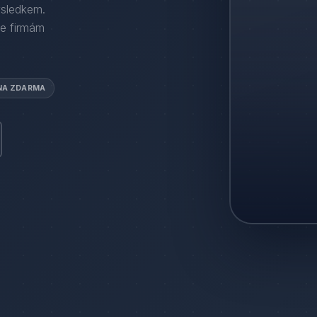
ýsledkem.
e firmám
NA ZDARMA