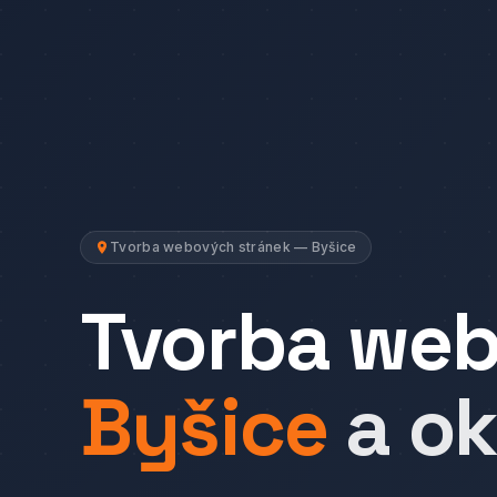
Tvorba webových stránek — Byšice
Tvorba we
Byšice
a ok