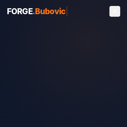
FORGE
.
Bubovice
|