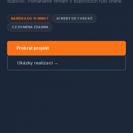
Bubovic
. Pomáháme firmám
v
Bubovicích
růst online.
NABÍDKA DO 15 MINUT
AI WEBY OD 7 490 KČ
.CZ DOMÉNA ZDARMA
Probrat projekt
Ukázky realizací →