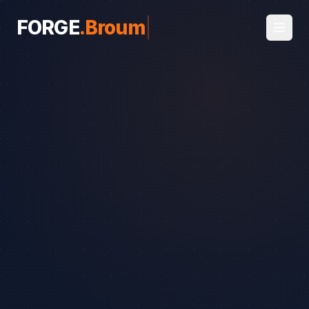
FORGE
.
Broumy
|