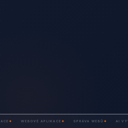
WEBOVÉ APLIKACE
SPRÁVA WEBŮ
AI VÝVOJ