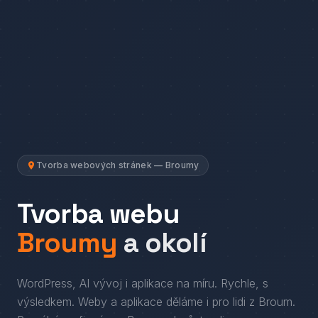
Tvorba webových stránek — Broumy
Tvorba webu
Broumy
a okolí
WordPress, AI vývoj i aplikace na míru. Rychle, s
výsledkem.
Weby a aplikace děláme i pro lidi
z
Broum
.