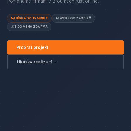
Pomáháme firmám
v
Broumech
růst online.
NABÍDKA DO 15 MINUT
AI WEBY OD 7 490 KČ
.CZ DOMÉNA ZDARMA
Probrat projekt
Ukázky realizací →