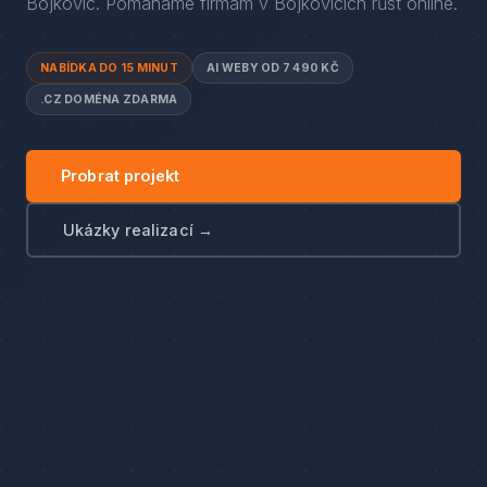
Bojkovic
. Pomáháme firmám
v
Bojkovicích
růst online.
NABÍDKA DO 15 MINUT
AI WEBY OD 7 490 KČ
.CZ DOMÉNA ZDARMA
Probrat projekt
Ukázky realizací →