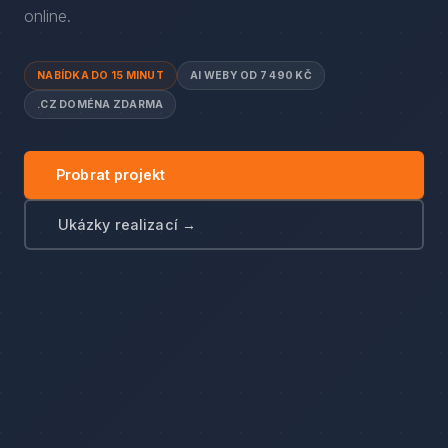
online.
NABÍDKA DO 15 MINUT
AI WEBY OD 7 490 KČ
.CZ DOMÉNA ZDARMA
Probrat projekt
Ukázky realizací →