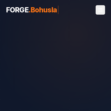
FORGE
.
Bohuslavice
|