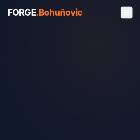
FORGE
.
Bohuňovice
|