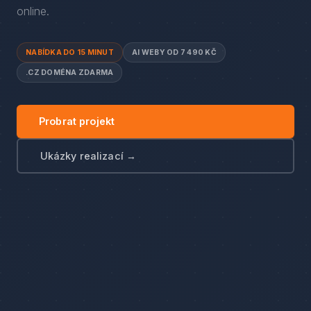
online.
NABÍDKA DO 15 MINUT
AI WEBY OD 7 490 KČ
.CZ DOMÉNA ZDARMA
Probrat projekt
Ukázky realizací →