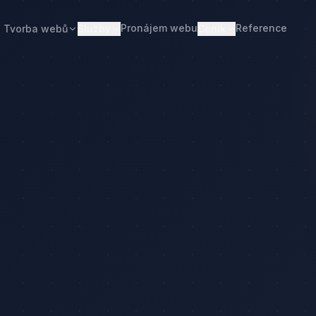
Pronájem webu
Reference
Tvorba webů
Služby
Ceník
Web od 7 490 Kč
Ceník tvorby webu
Realitní makléři
Restaurace
Pronájem webu
Kalkulačka ceny
Developeři
Freelanceři
Správa webu
Kolik stojí web
Stavební firmy
Realitní kanceláře
Tvorba firemního webu
Kolik stojí firemní web
Penziony
Malé restaurace
Redesign webu
Kolik stojí redesign
Truhláři
Podlaháři
Správa WordPressu
Správa WordPressu — cena
Fotovoltaika
Kuchyňská studia
Web pro malé firmy
Kolik stojí web v 2026
Web pro podnikatele
Web pro malou firmu
ačka ceny
Web, který přivádí poptávky
Proč web stojí méně