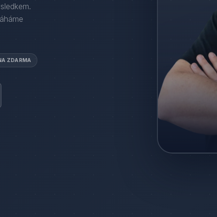
ýsledkem.
máháme
NA ZDARMA