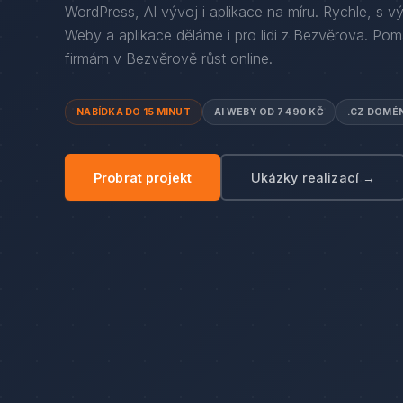
WordPress, AI vývoj i aplikace na míru. Rychle, s v
Weby a aplikace děláme i pro lidi
z
Bezvěrova
. Po
firmám
v
Bezvěrově
růst online.
NABÍDKA DO 15 MINUT
AI WEBY OD 7 490 KČ
.CZ DOMÉ
Probrat projekt
Ukázky realizací →