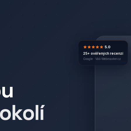
5.0
25+ ověřených recenzí
Google ·
Váš-Webmaster.cz
bu
 okolí