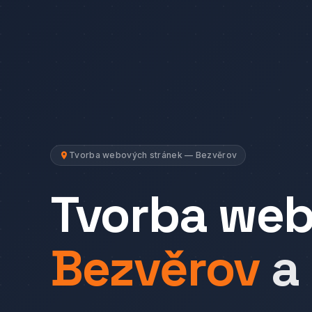
Tvorba webových stránek — Bezvěrov
Tvorba we
Bezvěrov
a