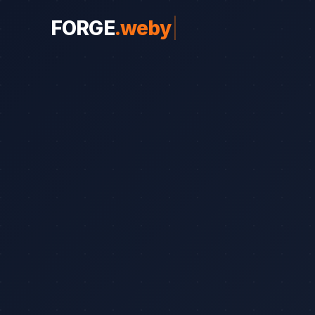
FORGE
.
weby
|
WEBY PRO OBORY
Weby pro obory
19
Řemeslníci
Srovnání
8
Advokáti
Průvodce
8
Startupy
Blog
7
Advokáti (solo)
Zubaři
Okna a dveře
Bezpečnostní služby
Web od 7 490 Kč
Kalkul