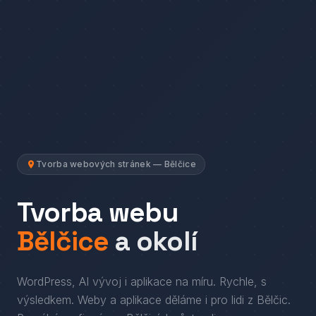
Tvorba webových stránek — Bělčice
Tvorba webu
Bělčice
a okolí
WordPress, AI vývoj i aplikace na míru. Rychle, s
výsledkem.
Weby a aplikace děláme i pro lidi
z
Bělčic
.