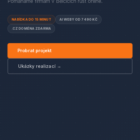
Pomáháme firmám
v
Bělčicích
růst online.
NABÍDKA DO 15 MINUT
AI WEBY OD 7 490 KČ
.CZ DOMÉNA ZDARMA
Probrat projekt
Ukázky realizací →