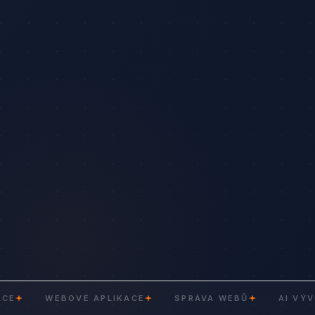
WEBOVÉ APLIKACE
SPRÁVA WEBŮ
AI VÝVOJ