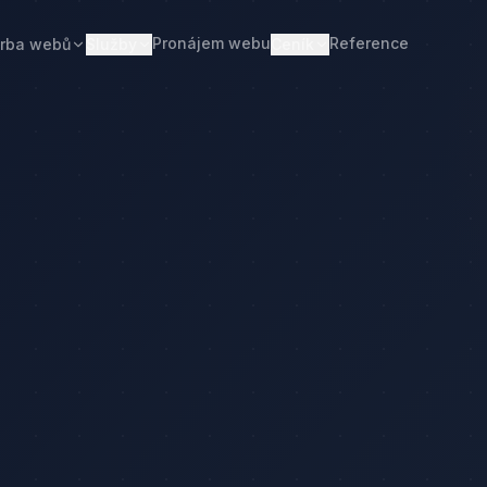
Pronájem webu
Reference
rba webů
Služby
Ceník
Web od 7 490 Kč
Ceník tvorby webu
Realitní makléři
Restaurace
Pronájem webu
Kalkulačka ceny
Developeři
Freelanceři
Správa webu
Kolik stojí web
Stavební firmy
Realitní kanceláře
Tvorba firemního webu
Kolik stojí firemní web
Penziony
Malé restaurace
Redesign webu
Kolik stojí redesign
Truhláři
Podlaháři
Správa WordPressu
Správa WordPressu — cena
Fotovoltaika
Kuchyňská studia
Web pro malé firmy
Kolik stojí web v 2026
Web pro podnikatele
Web pro malou firmu
ceny
Web, který přivádí poptávky
Proč web stojí méně