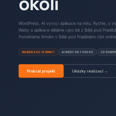
okolí
WordPress, AI vývoj i aplikace na míru. Rychle, s v
Weby a aplikace děláme i pro lidi
z
Bělé pod Pradě
Pomáháme firmám
v
Bělé pod Pradědem
růst online
NABÍDKA DO 15 MINUT
AI WEBY OD 7 490 KČ
.CZ DOMÉ
Probrat projekt
Ukázky realizací →