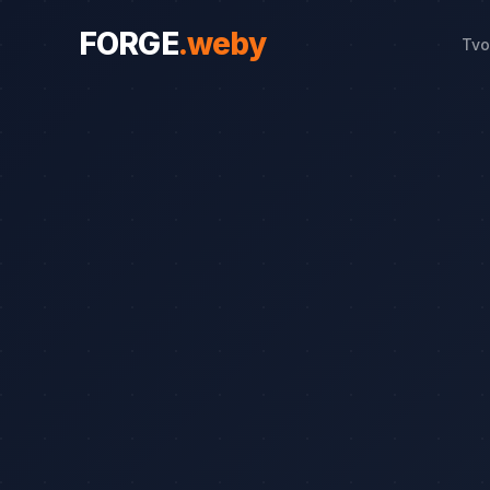
FORGE
.
weby
Tvo
WEBY PRO OBORY
Weby pro obory
19
Řemeslníci
Srovnání
8
Advokáti
Průvodce
8
Startupy
Blog
7
Advokáti (solo)
Zubaři
Okna a dveře
Bezpečnostní služby
Web od 7 490 Kč
Kalkulačka 