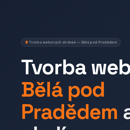
Tvorba webových stránek — Bělá pod Pradědem
Tvorba we
Bělá pod
Pradědem