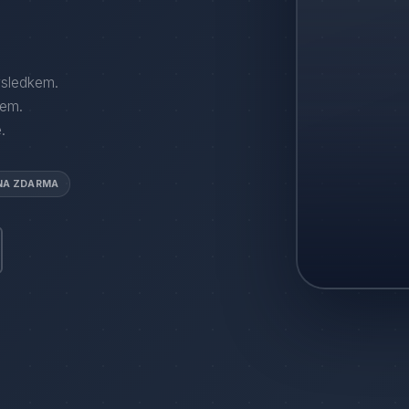
ýsledkem.
dem
.
.
NA ZDARMA