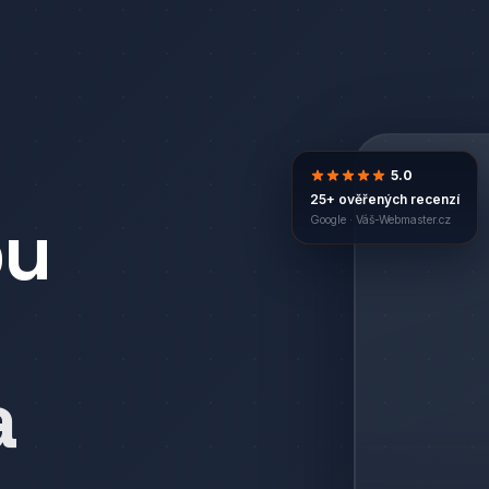
5.0
25+ ověřených recenzí
bu
Google ·
Váš-Webmaster.cz
a