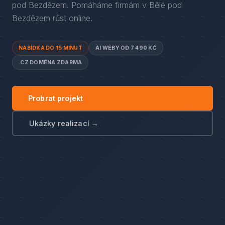
pod Bezdězem
. Pomáháme firmám
v
Bělé pod
Bezdězem
růst online.
NABÍDKA DO 15 MINUT
AI WEBY OD 7 490 KČ
.CZ DOMÉNA ZDARMA
Probrat projekt
Ukázky realizací →