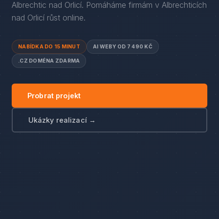
Albrechtic nad Orlicí
. Pomáháme firmám
v
Albrechticích
nad Orlicí
růst online.
NABÍDKA DO 15 MINUT
AI WEBY OD 7 490 KČ
.CZ DOMÉNA ZDARMA
Probrat projekt
Ukázky realizací →