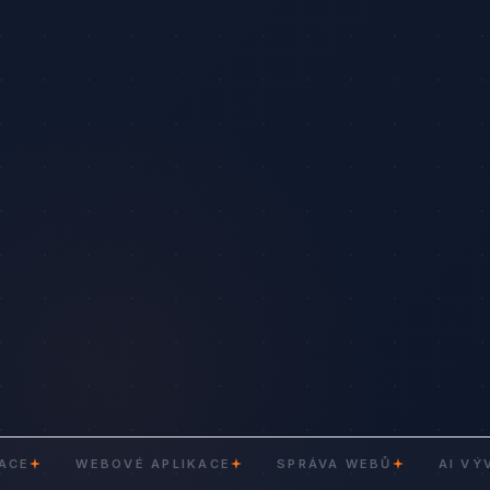
WEBOVÉ APLIKACE
SPRÁVA WEBŮ
AI VÝVOJ