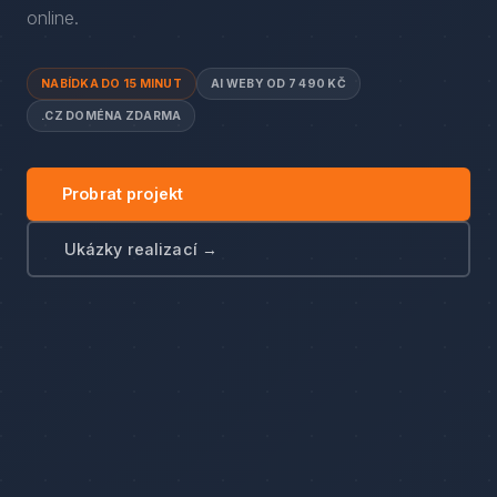
online.
NABÍDKA DO 15 MINUT
AI WEBY OD 7 490 KČ
.CZ DOMÉNA ZDARMA
Probrat projekt
Ukázky realizací →