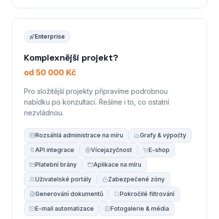
Enterprise
Komplexnější projekt?
od 50 000 Kč
Pro složitější projekty připravíme podrobnou
nabídku po konzultaci. Řešíme i to, co ostatní
nezvládnou.
Rozsáhlá administrace na míru
Grafy & výpočty
API integrace
Vícejazyčnost
E-shop
Platební brány
Aplikace na míru
Uživatelské portály
Zabezpečené zóny
Generování dokumentů
Pokročilé filtrování
E-mail automatizace
Fotogalerie & média