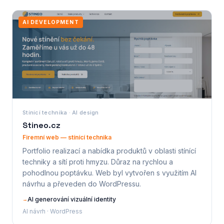
AI DEVELOPMENT
Stínící technika · AI design
Stineo.cz
Firemní web — stínící technika
Portfolio realizací a nabídka produktů v oblasti stínící
techniky a sítí proti hmyzu. Důraz na rychlou a
pohodlnou poptávku. Web byl vytvořen s využitím AI
návrhu a převeden do WordPressu.
AI generování vizuální identity
→
AI návrh · WordPress