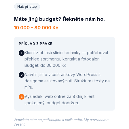
Náš přístup
Máte jiný budget? Řekněte nám ho.
10 000 – 80 000 Kč
PŘÍKLAD Z PRAXE
Klient z oblasti stínící techniky — potřeboval
1
přehled sortimentu, kontakt a fotogalerii.
Budget: do 30 000 Kč.
Navrhli jsme vícestránkový WordPress s
2
designem asistovaným AI. Struktura i texty na
míru.
Výsledek: web online za 8 dní, klient
3
spokojený, budget dodržen.
Napíšete nám co potřebujete a kolik máte. My navrhneme
řešení.