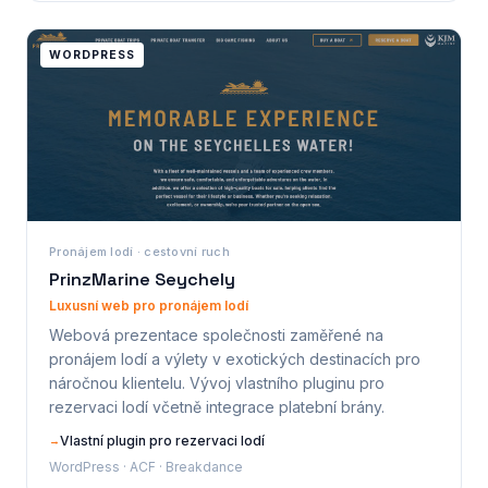
WORDPRESS
Pronájem lodí · cestovní ruch
PrinzMarine Seychely
Luxusní web pro pronájem lodí
Webová prezentace společnosti zaměřené na
pronájem lodí a výlety v exotických destinacích pro
náročnou klientelu. Vývoj vlastního pluginu pro
rezervaci lodí včetně integrace platební brány.
Vlastní plugin pro rezervaci lodí
→
WordPress · ACF · Breakdance