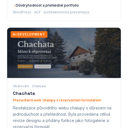
Důvěryhodnost a přehledné portfolio
→
WordPress · ACF · architektonická prezentace
AI DEVELOPMENT
Ubytování · Chalupa
Chachata
Prezentační web chalupy s rezervačním formulářem
Revitalizace původního webu chalupy s důrazem na
jednoduchost a přehlednost. Byla provedena citlivá
revize designu a přidány funkce jako fotogalerie a
rezervační formulář.