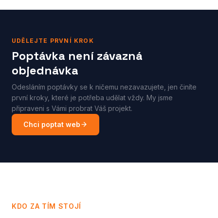
UDĚLEJTE PRVNÍ KROK
Poptávka není závazná
objednávka
Odesláním poptávky se k ničemu nezavazujete, jen činíte
první kroky, které je potřeba udělat vždy. My jsme
připraveni s Vámi probrat Váš projekt.
Chci poptat web
KDO ZA TÍM STOJÍ