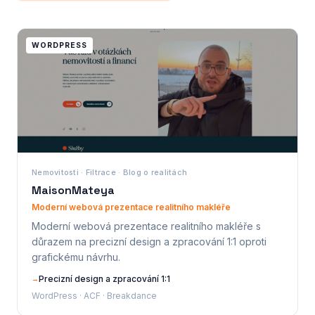
WORDPRESS
Nemovitosti · Filtrace · Blog o realitách
MaisonMateya
Moderní webová prezentace realitního makléře
Moderní webová prezentace realitního makléře s
důrazem na precizní design a zpracování 1:1 oproti
grafickému návrhu.
Precizní design a zpracování 1:1
→
WordPress · ACF · Breakdance