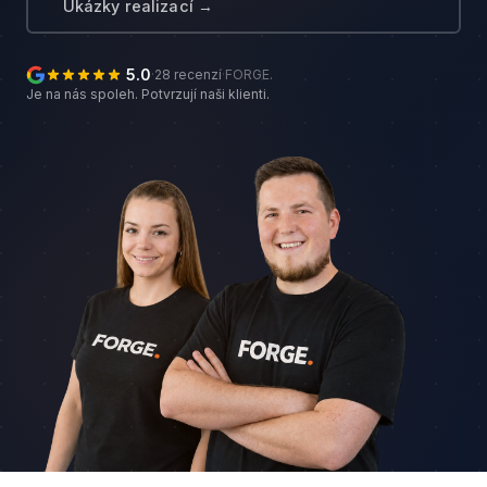
Ukázky realizací →
5.0
·
28 recenzí
·
FORGE.
Je na nás spoleh. Potvrzují naši klienti.