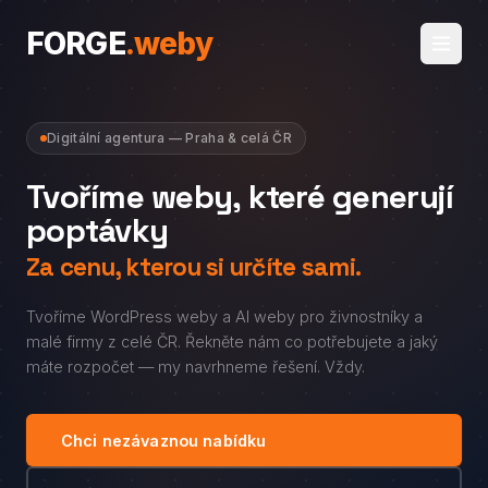
FORGE
.
weby
Digitální agentura — Praha & celá ČR
Tvoříme weby, které generují
poptávky
Za cenu, kterou si určíte sami.
Tvoříme WordPress weby a AI weby pro živnostníky a
malé firmy z celé ČR. Řekněte nám co potřebujete a jaký
máte rozpočet — my navrhneme řešení. Vždy.
Chci nezávaznou nabídku