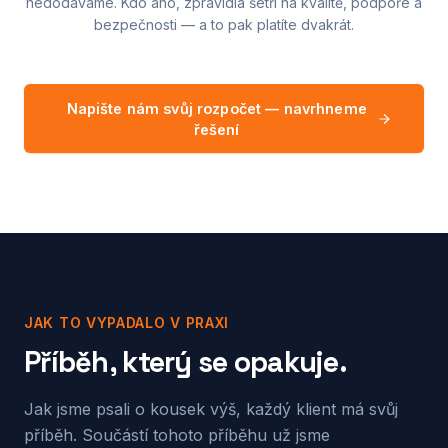
nedodáváme. Kdo ano, zpravidla šetří na kvalitě, podpoře a
bezpečnosti — a to pak platíte dvakrát.
Napište nám svůj rozpočet — navrhneme
řešení
JAK TO VYPADALO V PRAXI
Příběh, který se opakuje.
Jak jsme psali o kousek výš, každý klient má svůj
příběh. Součástí tohoto příběhu už jsme