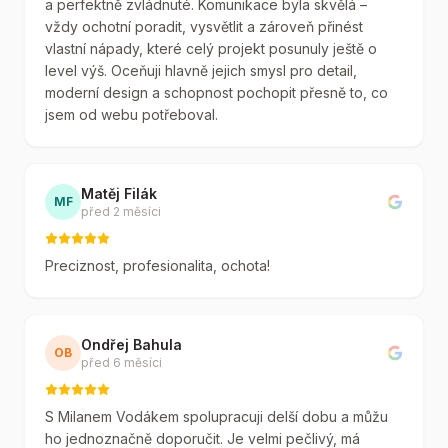
a perfektně zvládnuté. Komunikace byla skvělá –
vždy ochotní poradit, vysvětlit a zároveň přinést
vlastní nápady, které celý projekt posunuly ještě o
level výš. Oceňuji hlavně jejich smysl pro detail,
moderní design a schopnost pochopit přesně to, co
jsem od webu potřeboval.
Matěj Filák
MF
před 2 měsíci
Preciznost, profesionalita, ochota!
Ondřej Bahula
OB
před 6 měsíci
S Milanem Vodákem spolupracuji delší dobu a můžu
ho jednoznačně doporučit. Je velmi pečlivý, má