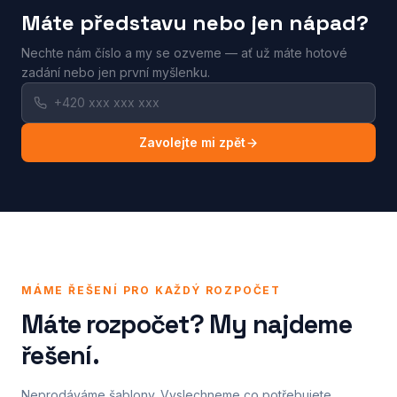
Máte představu nebo jen nápad?
Nechte nám číslo a my se ozveme — ať už máte hotové
zadání nebo jen první myšlenku.
Zavolejte mi zpět
MÁME ŘEŠENÍ PRO KAŽDÝ ROZPOČET
Máte rozpočet? My najdeme
řešení.
Neprodáváme šablony. Vyslechneme co potřebujete,