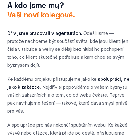
A kdo jsme my?
Vaši noví kolegové.
Dřív jsme pracovali v agenturách.
Odešli jsme —
protože nechceme být součástí světa, kde jsou klienti jen
čísla v tabulce a weby se dělají bez hlubšího pochopení
toho, co klient skutečně potřebuje a kam chce se svým
byznysem dojít.
Ke každému projektu přistupujeme jako ke
spolupráci, ne
jako k zakázce
. Nejdřív si popovídáme o vašem byznysu,
vašich zákaznících a o tom, co od webu čekáte. Teprve
pak navrhujeme řešení — takové, které dává smysl právě
pro vás.
A spolupráce pro nás nekončí spuštěním webu. Ke každé
výzvě nebo otázce, která přijde po cestě, přistupujeme