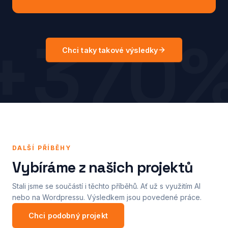
+370
Chci taky takové výsledky
DALŠÍ PŘÍBĚHY
Vybíráme z našich projektů
Stali jsme se součástí i těchto příběhů. Ať už s využitím AI
nebo na Wordpressu. Výsledkem jsou povedené práce.
Chci podobný projekt